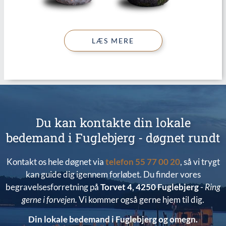
LÆS MERE
Du kan kontakte din lokale
bedemand i Fuglebjerg - døgnet rundt
Kontakt os hele døgnet via
telefon
55 77 00 20
, så vi trygt
kan guide dig igennem
forløbet
. Du finder vores
begravelsesforretning på
Torvet 4, 4250 Fuglebjerg
-
Ring
gerne i forvejen.
Vi kommer også gerne hjem til dig.
Din lokale bedemand i Fuglebjerg og omegn.