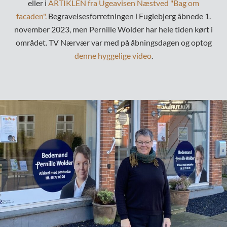
eller i
ARTIKLEN
fra Ugeavisen Næstved "Bag om
facaden".
Begravelsesforretningen i Fuglebjerg åbnede 1.
november 2023, men Pernille Wolder har hele tiden kørt i
området. TV Nærvær var med på åbningsdagen og optog
denne
hyggelige video
.