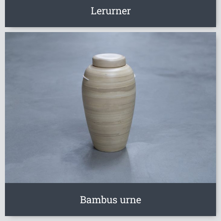
Lerurner
Bambus urne