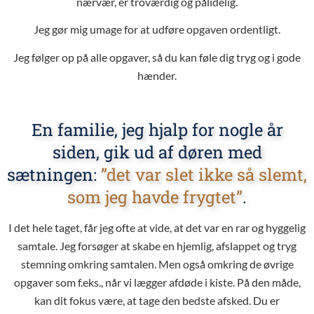
nærvær, er troværdig og pålidelig.
Jeg gør mig umage for at udføre opgaven ordentligt.
Jeg følger op på alle opgaver, så du kan føle dig tryg og i gode
hænder.
En familie, jeg hjalp for nogle år
siden, gik ud af døren med
sætningen:
”det var slet ikke så slemt,
som jeg havde frygtet”
.
I det hele taget, får jeg ofte at vide, at det var en rar og hyggelig
samtale.
Jeg forsøger at skabe en hjemlig, afslappet og tryg
stemning omkring samtalen.
Men også omkring de øvrige
opgaver som f.eks., når vi lægger afdøde i kiste. På
den måde,
kan dit fokus være, at tage den bedste afsked. Du er