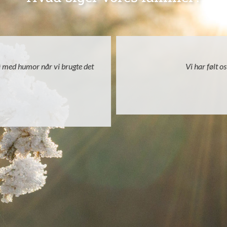
så med humor når vi brugte det
Vi har følt o