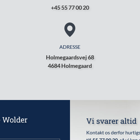
+45 55 77 00 20
ADRESSE
Holmegaardsvej 68
4684 Holmegaard
e Wolder
Vi svarer altid
Kontakt os derfor hurtigs
tlf.
55 77 00 20
, så vi kan