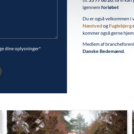
igennem
forløbet
Du er også velkommen i v
Næstved
og
Fuglebjerg
e
kommer også gerne hjem t
Medlem af brancheforen
ge dine oplysninger*
Danske Bedemænd
.