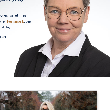
ores forretning i
ller
Fensmark
. Jeg
il dig.
ingen