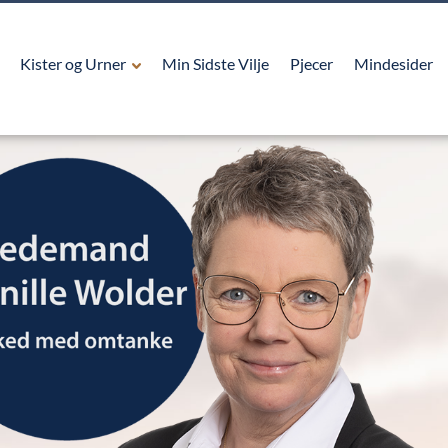
Kister og Urner
Min Sidste Vilje
Pjecer
Mindesider