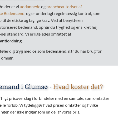
older er vi
uddannede
og
brancheautoriset af
ske Bedemænd,
og er underlagt regelmæssig kontrol, som
 til de etiske og faglige krav. Ved at benytte en
toriseret bedemand, opnår du tryghed og er sikret høj
onel standard. Vi er ligeledes omfattet af
antiordning
.
du føler dig tryg med os som bedemænd, når du har brug for
g omegn.
demand i Glumsø -
Hvad koster det?
iftligt prisoverslag i forbindelse med en samtale, som omfatter
elle forløb. Vi tydeliggør hvad prisen omfatter og hvilke
ger, der ikke indgår som en del af vores pris.