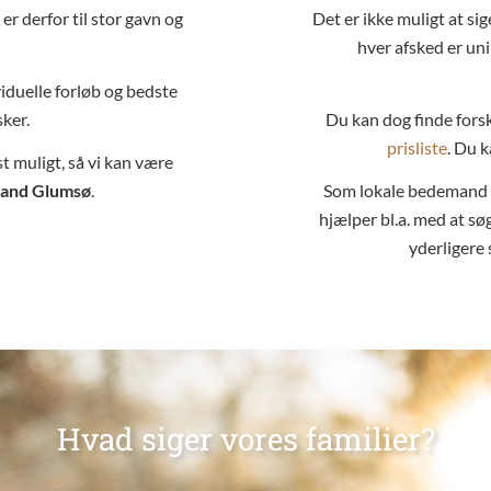
r derfor til stor gavn og
Det er ikke muligt at sig
hver afsked er uni
dividuelle forløb og bedste
ker.
Du kan dog finde fors
prisliste
. Du 
t muligt, så vi kan være
and Glumsø
.
Som lokale bedemand i
hjælper bl.a. med at sø
yderligere 
Hvad siger vores familier?