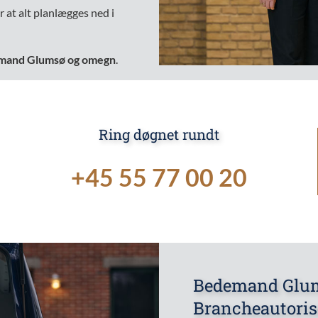
r at alt planlægges ned i
emand Glumsø og omegn
.
Ring døgnet rundt
+45 55 77 00 20
Bedemand Glums
Brancheautori