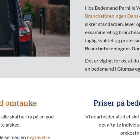
Hos Bedemand Pernille W
Brancheforeningen Dan
sikrer standarden, lever op
eksamineret og brancheau
faglig kvalitet og professi
Brancheforeningens Gar
Det er vigtigt for os, at 
en bedemand i Glumsø o
d omtanke
Priser på be
 alle skal herfra på en god
Vi udarbejder altid et skr
te afsked.
det aftalte individu
omkostnin
ndelse med en
begravelse