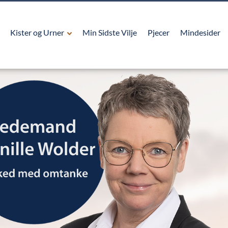
Kister og Urner
Min Sidste Vilje
Pjecer
Mindesider